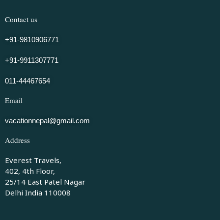
Contact us
+91-9810906771
+91-9911307771
011-44467654
Email
vacationnepal@gmail.com
Address
Everest Travels,
402, 4th Floor,
25/14 East Patel Nagar
Delhi India 110008